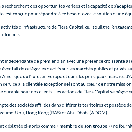
els recherchent des opportunités variées et la capacité de s’adapte
al est conçue pour répondre à ce besoin, avec le soutien d’une équi
s activités d’infrastructure de Fiera Capital, qui souligne l’engage
itutionnels.
nt indépendante de premier plan avec une présence croissante à l’é
e éventail de catégories d’actifs sur les marchés publics et privés 
s en Amérique du Nord, en Europe et dans les principaux marchés d’
on service à la clientèle exceptionnel sont au cœur de notre mission 
se durable pour nos clients. Les actions de Fiera Capital se négoci
mpte des sociétés affiliées dans différents territoires et possède 
Royaume-Uni), Hong Kong (RAS) et Abu Dhabi (ADGM).
tant désignée ci-après comme «
membre de son groupe
») ne fourni