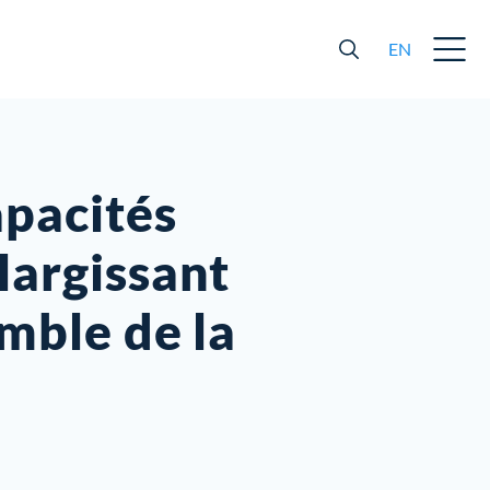
EN
apacités
largissant
emble de la