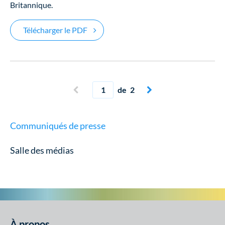
Britannique.
Fiera Dette Privée accorde une facilité d
Télécharger le PDF
Page actuelle
Page précédente
de 2
Page suivante


Communiqués de presse
Salle des médias
À propos